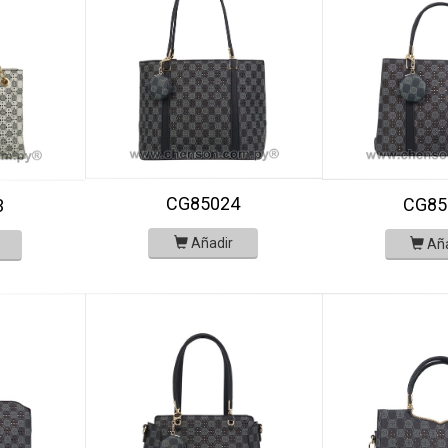
CG85024
CG85
3
Añadir
Añ