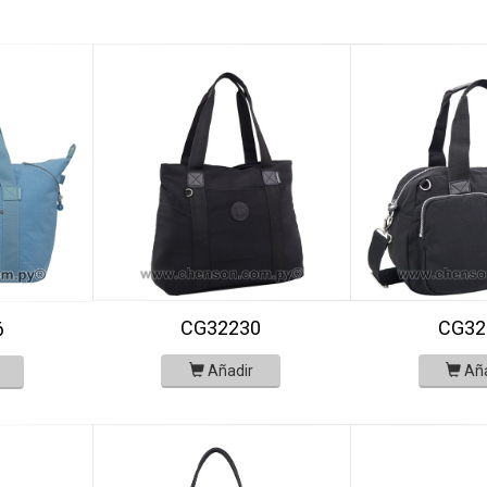
CG32230
CG32
6
Añadir
Añ