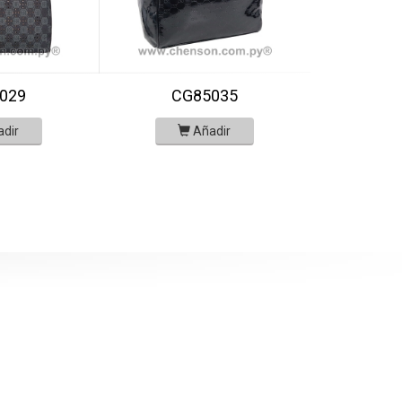
029
CG85035
adir
Añadir