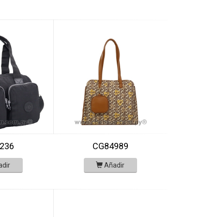
236
CG84989
adir
Añadir