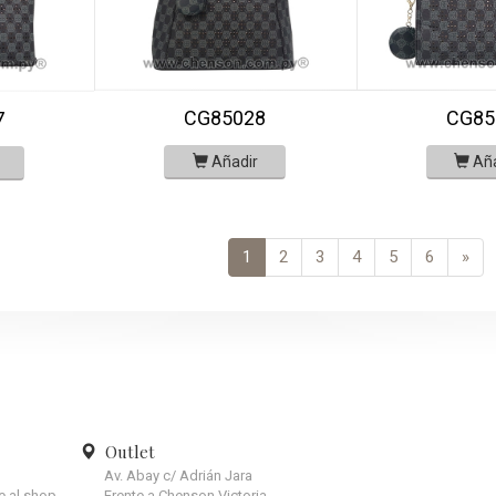
CG85
CG85028
7
Añ
Añadir
1
2
3
4
5
6
»
Outlet
Av. Abay c/ Adrián Jara
te al shop.
Frente a Chenson Victoria