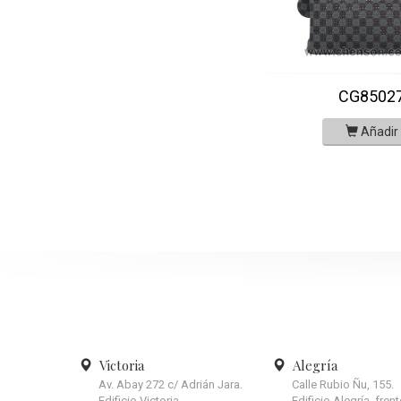
CG8502
Añadir
Victoria
Alegría
Av. Abay 272 c/ Adrián Jara.
Calle Rubio Ñu, 155.
Edificio Victoria.
Edificio Alegría, fren