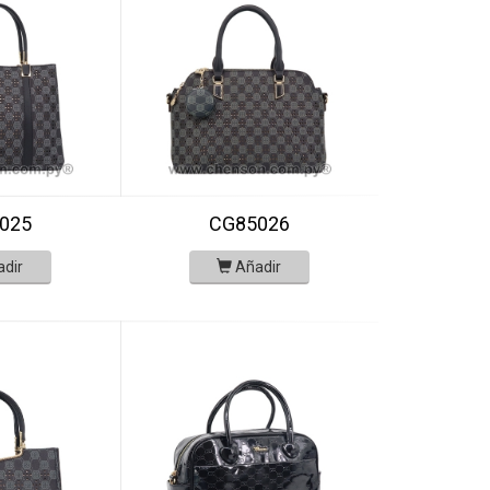
025
CG85026
adir
Añadir