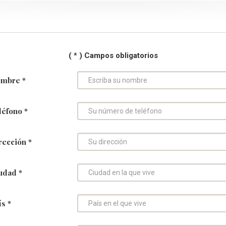
( * ) Campos obligatorios
mbre *
léfono *
rección *
udad *
ís *