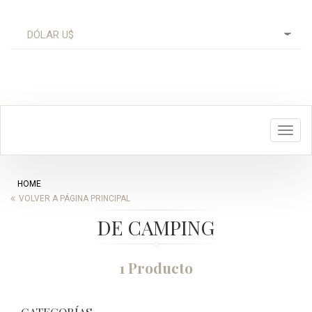
Toggl
navig
HOME
VOLVER A PÁGINA PRINCIPAL
DE CAMPING
1 Producto