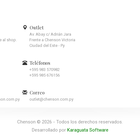
Outlet
Av. Abay c/ Adrián Jara
te al shop.
Frente a Chenson Victoria
Ciudad del Este - Py
Teléfonos
+595 983 570982
+595 985 676156
Correo
son.com.py
outlet@chenson.com.py
Chenson © 2026 - Todos los derechos reservados.
Desarrollado por
Karaguata Software