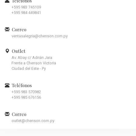
Teléfonos
+595 983 745109
+595 984 449841
Correo
ventasalegria@chenson.com.py
Outlet
Av. Abay c/ Adrián Jara
Frente a Chenson Victoria
Ciudad del Este - Py
Teléfonos
+595 983 570982
+595 985 676156
Correo
outlet@chenson.com.py